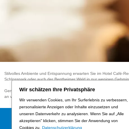
Stilvolles Ambiente und Entspannung erwarten Sie im Hotel Café-Res
Schlosspark oder auch der Bentheimer Wald in nur wenigen Gehminu
Wir schätzen Ihre Privatsphäre
Genießen Sie nachmittags im Café frischen Kuchen bei einer Tasse 
an veganen und vegetarischen Gerichten im Restaurant.
Wir verwenden Cookies, um Ihr Surferlebnis zu verbessern,
personalisierte Anzeigen oder Inhalte einzusetzen und
unseren Datenverkehr zu analysieren. Wenn Sie auf „Alle
Folge uns
Partner
akzeptieren" klicken, stimmen Sie der Anwendung von
Cookies zu.
Datenschutzerklärung