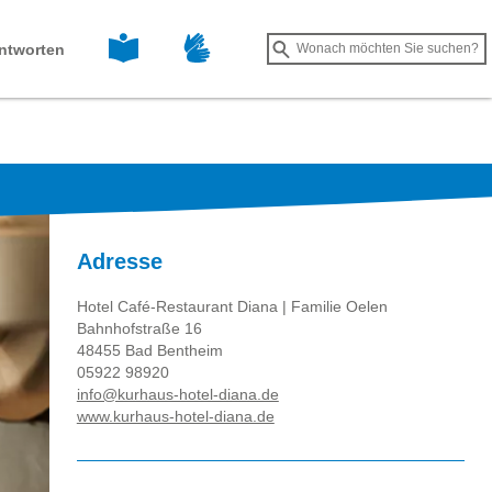
Leichte Sprache
Gebärdensprache
Suche
ntworten
Suche
starten
Adresse
Hotel Café-Restaurant Diana | Familie Oelen
Bahnhofstraße 16
48455 Bad Bentheim
05922 98920
info@kurhaus-hotel-diana.de
www.kurhaus-hotel-diana.de