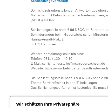
Schlichtungsverfahren
Bei nicht zufriedenstellenden Antworten aus oben g
Menschen mit Behinderungen in Niedersachsen, ei
(NBGG) stellen:
Schlichtungsstelle nach § 9d NBGG im Büro der L
Behinderungen beim Niedersächsischen Ministerium
Hanna-Arendt-Platz 2
30159 Hannover
Weitere Kontaktmöglichkeiten sind:
Telefon: 0511 / 120 – 40 10
E-Mail:
schlichtungsstelle@ms.niedersachsen.de
Website:
https://www.behindertenbeauftragte-nied
Die Schlichtungsstelle nach § 9 d NBGG hat die A
Thema Barrierefreiheit in der IT, beizulegen.
Das Schlichtungsverfahren ist kostenlos. Es muss 
Erstellung dieser Erklärung zur Barrierefreiheit
Wir schätzen Ihre Privatsphäre
Diese Erklärung wurde am 25.06.2025 erstellt. Di