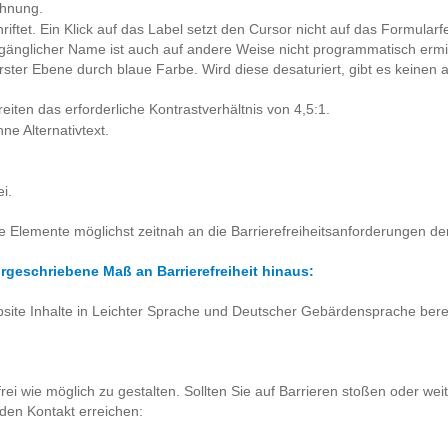
chnung.
iftet. Ein Klick auf das Label setzt den Cursor nicht auf das Formularfe
gänglicher Name ist auch auf andere Weise nicht programmatisch ermit
ster Ebene durch blaue Farbe. Wird diese desaturiert, gibt es keinen 
iten das erforderliche Kontrastverhältnis von 4,5:1.
ne Alternativtext.
i.
e Elemente möglichst zeitnah an die Barrierefreiheitsanforderungen 
rgeschriebene Maß an Barrierefreiheit hinaus:
bsite Inhalte in Leichter Sprache und Deutscher Gebärdensprache berei
frei wie möglich zu gestalten. Sollten Sie auf Barrieren stoßen oder w
nden Kontakt erreichen: