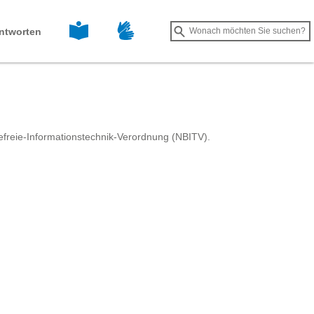
Leichte Sprache
Gebärdensprache
Suche
ntworten
Suche
starten
efreie-Informationstechnik-Verordnung (NBITV).