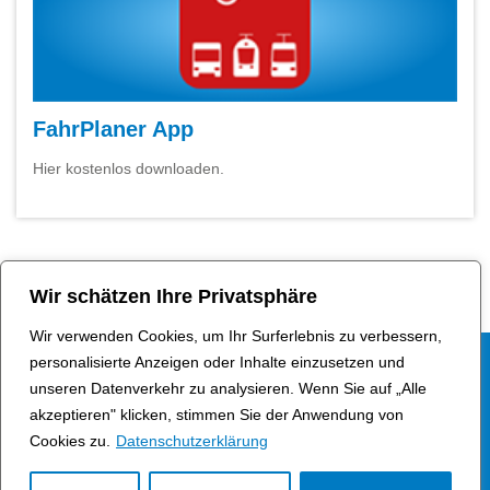
FahrPlaner App
Hier kostenlos downloaden.
Apple
Google
App
Play
Store
Store
Wir schätzen Ihre Privatsphäre
Wir verwenden Cookies, um Ihr Surferlebnis zu verbessern,
personalisierte Anzeigen oder Inhalte einzusetzen und
Folge uns
unseren Datenverkehr zu analysieren. Wenn Sie auf „Alle
akzeptieren" klicken, stimmen Sie der Anwendung von
Cookies zu.
Datenschutzerklärung
Impressum
Datenschutzerklärung
Erklärung zur
Barrierefreiheit