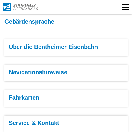
BE-
Nav
Mobil
sch
Gebärdensprache
Seite
Über die Bentheimer Eisenbahn
Über
die
Bentheimer
Eisenbahn
Seite
Navigationshinweise
aufrufen
Navigationshinweise
aufrufen
Seite
Fahrkarten
Fahrkarten
aufrufen
Seite
Service & Kontakt
Service
&