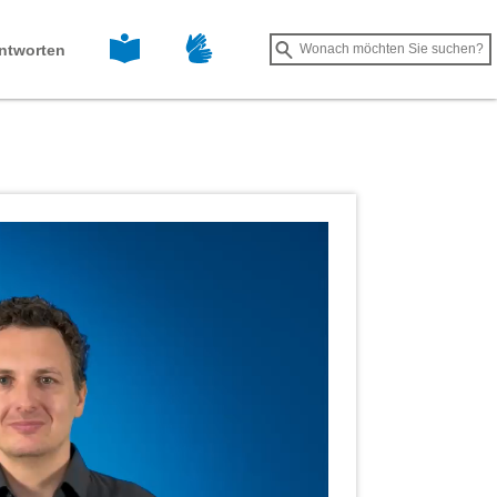
Leichte Sprache
Gebärdensprache
Suche
ntworten
Suche
starten