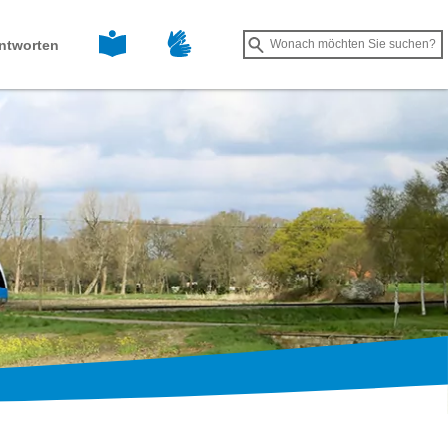
Leichte Sprache
Gebärdensprache
Suche
ntworten
Suche
starten