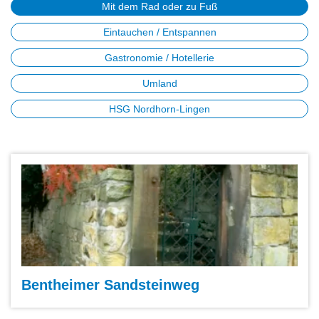
Mit dem Rad oder zu Fuß
Eintauchen / Entspannen
Gastronomie / Hotellerie
Umland
HSG Nordhorn-Lingen
Bentheimer Sandsteinweg